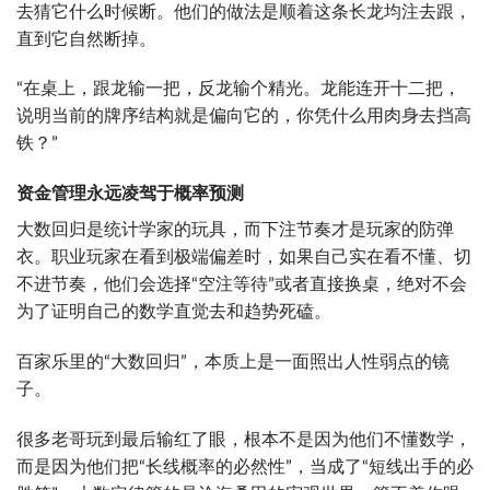
去猜它什么时候断。他们的做法是顺着这条长龙均注去跟，
直到它自然断掉。
“在桌上，跟龙输一把，反龙输个精光。龙能连开十二把，
说明当前的牌序结构就是偏向它的，你凭什么用肉身去挡高
铁？”
资金管理永远凌驾于概率预测
大数回归是统计学家的玩具，而下注节奏才是玩家的防弹
衣。职业玩家在看到极端偏差时，如果自己实在看不懂、切
不进节奏，他们会选择“空注等待”或者直接换桌，绝对不会
为了证明自己的数学直觉去和趋势死磕。
百家乐里的“大数回归”，本质上是一面照出人性弱点的镜
子。
很多老哥玩到最后输红了眼，根本不是因为他们不懂数学，
而是因为他们把“长线概率的必然性”，当成了“短线出手的必