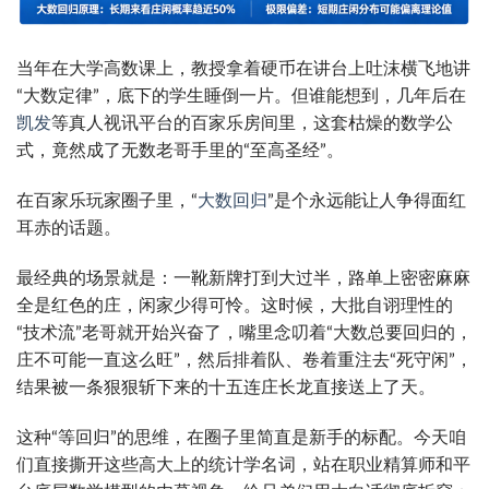
当年在大学高数课上，教授拿着硬币在讲台上吐沫横飞地讲
“大数定律”，底下的学生睡倒一片。但谁能想到，几年后在
凯发
等真人视讯平台的百家乐房间里，这套枯燥的数学公
式，竟然成了无数老哥手里的“至高圣经”。
在百家乐玩家圈子里，“
大数回归
”是个永远能让人争得面红
耳赤的话题。
最经典的场景就是：一靴新牌打到大过半，路单上密密麻麻
全是红色的庄，闲家少得可怜。这时候，大批自诩理性的
“技术流”老哥就开始兴奋了，嘴里念叨着“大数总要回归的，
庄不可能一直这么旺”，然后排着队、卷着重注去“死守闲”，
结果被一条狠狠斩下来的十五连庄长龙直接送上了天。
这种“等回归”的思维，在圈子里简直是新手的标配。今天咱
们直接撕开这些高大上的统计学名词，站在职业精算师和平