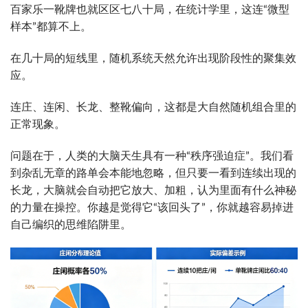
百家乐一靴牌也就区区七八十局，在统计学里，这连“微型
样本”都算不上。
在几十局的短线里，随机系统天然允许出现阶段性的聚集效
应。
连庄、连闲、长龙、整靴偏向，这都是大自然随机组合里的
正常现象。
问题在于，人类的大脑天生具有一种“秩序强迫症”。我们看
到杂乱无章的路单会本能地忽略，但只要一看到连续出现的
长龙，大脑就会自动把它放大、加粗，认为里面有什么神秘
的力量在操控。你越是觉得它“该回头了”，你就越容易掉进
自己编织的思维陷阱里。