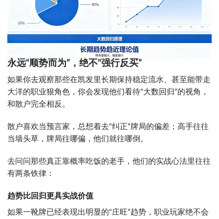
永远“顺势而为”，绝不“强行反买”
如果你去观察那些在凯发里长期保持稳定流水、甚至能带走
大洋的职业狠角色，你会发现他们看待“大数回归”的视角，
和散户完全相反。
散户喜欢当预言家，总想着去“纠正”牌局的偏差；高手往往
当墙头草，牌局往哪偏，他们就往哪倒。
去问问那些真正靠概率吃饭的老手，他们的实战心法里往往
有两条铁律：
趋势比回归更具实战价值
如果一靴牌已经表现出明显的“庄旺”趋势，职业玩家绝不会