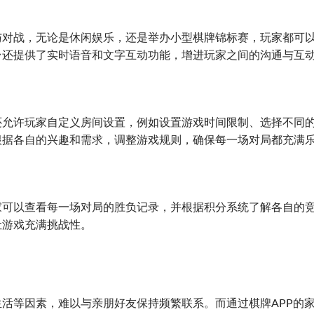
与对战，无论是休闲娱乐，还是举办小型棋牌锦标赛，玩家都可
台还提供了实时语音和文字互动功能，增进玩家之间的沟通与互
还允许玩家自定义房间设置，例如设置游戏时间限制、选择不同
根据各自的兴趣和需求，调整游戏规则，确保每一场对局都充满
家可以查看每一场对局的胜负记录，并根据积分系统了解各自的
让游戏充满挑战性。
活等因素，难以与亲朋好友保持频繁联系。而通过棋牌APP的