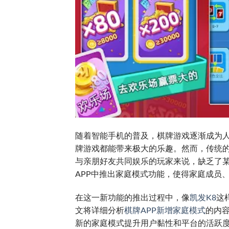
随着智能手机的普及，棋牌游戏逐渐成为
牌游戏都能带来极大的乐趣。然而，传统
与亲朋好友共同娱乐的玩家来说，缺乏了
APP中推出家庭模式功能，使得家庭成员
在这一新功能的推出过程中，像
凯发K8
这
文将详细分析
棋牌APP新增家庭模式
的内
新的家庭模式提升用户黏性和平台的活跃