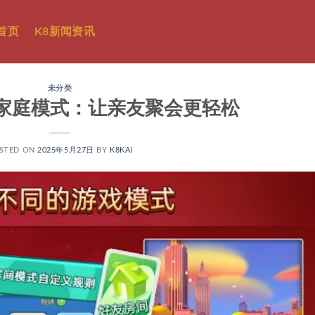
首页
K8新闻资讯
未分类
增家庭模式：让亲友聚会更轻松
STED ON
2025年5月27日
BY
K8KAI