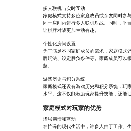
多人联机与实时互动
家庭模式支持多位家庭成员或亲友同时参
同一房间内进行多人联机对战。同时，平
让棋牌对战更加生动有趣。
个性化房间设置
为了满足不同家庭成员的需求，家庭模式
牌玩法、设定胜负条件等。家庭成员可以
趣。
游戏历史与积分系统
家庭模式还设有游戏历史和积分系统，玩
水平。这不仅能激励玩家提升技能，还能
家庭模式对玩家的优势
增强亲情和互动
在忙碌的现代生活中，许多人由于工作、生