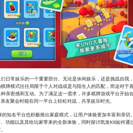
人们日常娱乐的一个重要部分。无论是休闲娱乐，还是挑战自我
的棋牌模式往往局限于个人对战或是与陌生人的匹配，而这对于
某种亲密感和互动。为了满足这一需求，许多棋牌游戏平台开始
、亲友聚会时能在同一平台上轻松对战，共享娱乐时光。
样的知名平台也积极推出家庭模式，让用户体验更加丰富和亲切
容、功能以及其给玩家带来的全新体验，同时探讨凯发K8如何通
度。