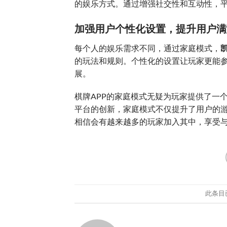
的娱乐方式。通过增强社交性和互动性，
加强用户个性化设置，提升用户满
每个人的娱乐需求不同，通过家庭模式，
凯
的玩法和规则。个性化的设置让玩家更能
展。
棋牌APP的家庭模式无疑为玩家提供了一
平台的创新，家庭模式不仅提升了用户的
相信会有越来越多的玩家加入其中，享受
此条目