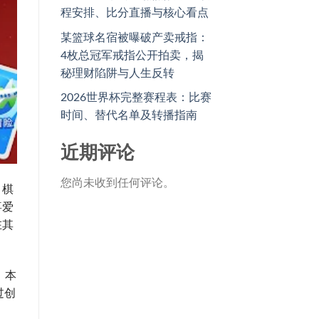
程安排、比分直播与核心看点
某篮球名宿被曝破产卖戒指：
4枚总冠军戒指公开拍卖，揭
秘理财陷阱与人生反转
2026世界杯完整赛程表：比赛
时间、替代名单及转播指南
近期评论
您尚未收到任何评论。
，棋
喜爱
在其
。本
过创