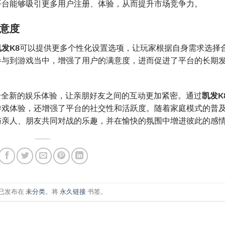
平台能够吸引更多用户注册、体验，从而提升市场竞争力。
意度
发K8
可以提供更多个性化设置选项，让玩家根据自身需求选择
参与到游戏当中，增强了用户的满意度，进而促进了平台的长期
个全新的娱乐体验，让亲朋好友之间的互动更加紧密。通过
凯发K
游戏体验，还增强了平台的社交性和活跃度。随着家庭模式的普
与亲人、朋友共同对战的乐趣，并在愉快的氛围中增进彼此的感
已发布在
未分类
。将
永久链接
书签。