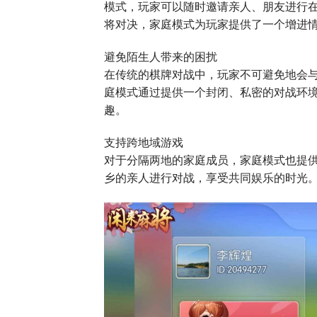
模式，玩家可以随时邀请亲人、朋友进行
将对决，家庭模式为玩家提供了一个增进
避免陌生人带来的困扰
在传统的棋牌对战中，玩家不可避免地会
庭模式通过提供一个封闭、私密的对战环
趣。
支持跨地域游戏
对于分隔两地的家庭成员，家庭模式也提
乡的亲人进行对战，享受共同娱乐的时光